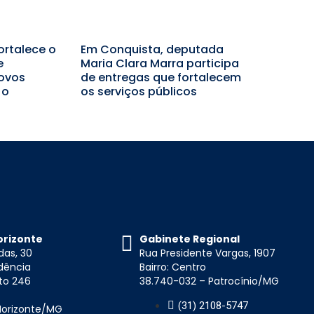
ortalece o
Em Conquista, deputada
e
Maria Clara Marra participa
ovos
de entregas que fortalecem
 o
os serviços públicos
orizonte
Gabinete Regional
das, 30
Rua Presidente Vargas, 1907
idência
Bairro: Centro
to 246
38.740-032 – Patrocínio/MG
(31) 2108-5747
 Horizonte/MG