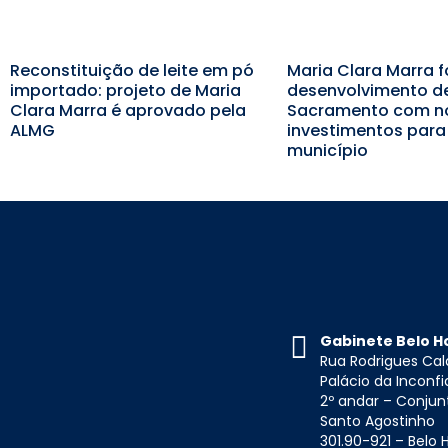
Reconstituição de leite em pó
Maria Clara Marra f
importado: projeto de Maria
desenvolvimento d
Clara Marra é aprovado pela
Sacramento com n
ALMG
investimentos para
município
Gabinete Belo H
Rua Rodrigues Cal
Palácio da Inconf
2º andar – Conjun
Santo Agostinho
301.90-921 – Belo