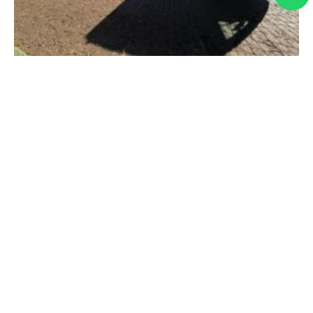
Em Conquista, deputada Maria Clara Marra
participa de entregas que fortalecem os serviços
públicos