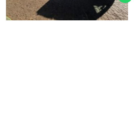
Em Conquista, deputada Maria Clara Marra
participa de entregas que fortalecem os serviços
públicos