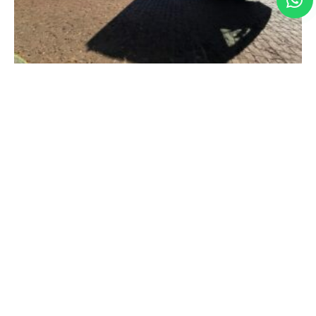
Em Conquista, deputada Maria Clara Marra
participa de entregas que fortalecem os serviços
públicos