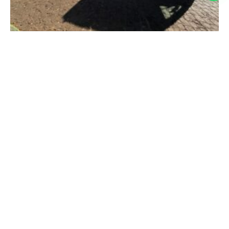
Em Conquista, deputada Maria Clara Marra
participa de entregas que fortalecem os serviços
públicos