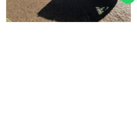
Em Conquista, deputada Maria Clara Marra
participa de entregas que fortalecem os serviços
públicos