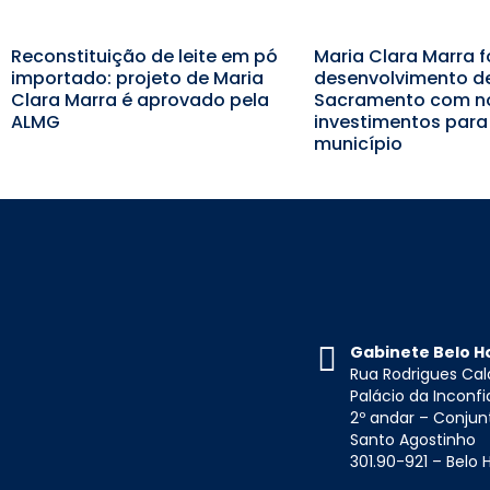
Reconstituição de leite em pó
Maria Clara Marra f
importado: projeto de Maria
desenvolvimento d
Clara Marra é aprovado pela
Sacramento com n
ALMG
investimentos para
município
Gabinete Belo H
Rua Rodrigues Cal
Palácio da Inconf
2º andar – Conjun
Santo Agostinho
301.90-921 – Belo