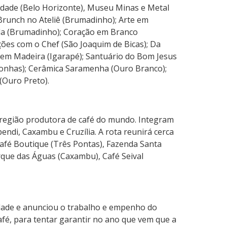
berdade (Belo Horizonte), Museu Minas e Metal
 Brunch no Ateliê (Brumadinho); Arte em
da (Brumadinho); Coração em Branco
ções com o Chef (São Joaquim de Bicas); Da
e em Madeira (Igarapé); Santuário do Bom Jesus
nhas); Cerâmica Saramenha (Ouro Branco);
(Ouro Preto).
 região produtora de café do mundo. Integram
ndi, Caxambu e Cruzília. A rota reunirá cerca
 Café Boutique (Três Pontas), Fazenda Santa
rque das Águas (Caxambu), Café Seival
dade e anunciou o trabalho e empenho do
afé, para tentar garantir no ano que vem que a