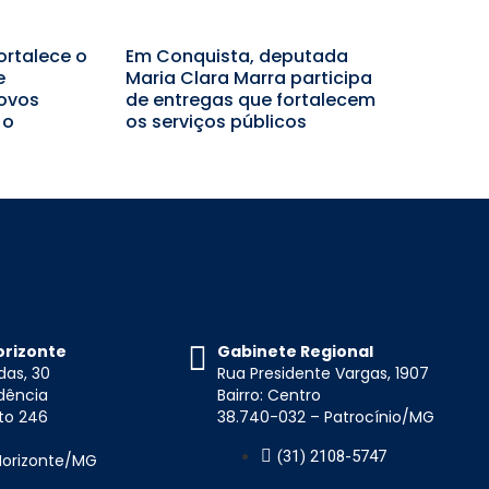
ortalece o
Em Conquista, deputada
e
Maria Clara Marra participa
ovos
de entregas que fortalecem
 o
os serviços públicos
orizonte
Gabinete Regional
das, 30
Rua Presidente Vargas, 1907
idência
Bairro: Centro
to 246
38.740-032 – Patrocínio/MG
(31) 2108-5747
 Horizonte/MG