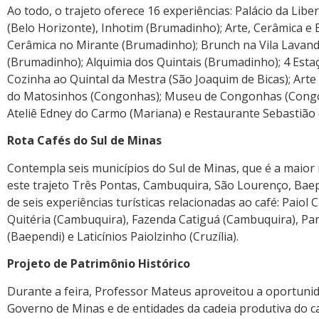
Ao todo, o trajeto oferece 16 experiências: Palácio da Li
(Belo Horizonte), Inhotim (Brumadinho); Arte, Cerâmica e
Cerâmica no Mirante (Brumadinho); Brunch na Vila Lavan
(Brumadinho); Alquimia dos Quintais (Brumadinho); 4 Esta
Cozinha ao Quintal da Mestra (São Joaquim de Bicas); Art
do Matosinhos (Congonhas); Museu de Congonhas (Congo
Ateliê Edney do Carmo (Mariana) e Restaurante Sebastião 
Rota Cafés do Sul de Minas
Contempla seis municípios do Sul de Minas, que é a maior
este trajeto Três Pontas, Cambuquira, São Lourenço, Baepe
de seis experiências turísticas relacionadas ao café: Paiol
Quitéria (Cambuquira), Fazenda Catiguá (Cambuquira), Pa
(Baependi) e Laticínios Paiolzinho (Cruzília).
Projeto de Patrimônio Histórico
Durante a feira, Professor Mateus aproveitou a oportuni
Governo de Minas e de entidades da cadeia produtiva do c