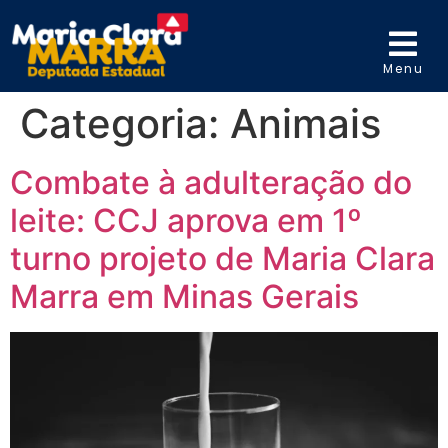
Menu
Categoria:
Animais
Combate à adulteração do
leite: CCJ aprova em 1º
turno projeto de Maria Clara
Marra em Minas Gerais