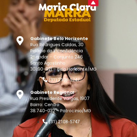
Gabinete Belo Horizonte
Rua Rodrigues Caldas, 30
Palácio da Inconfidência
2º andar – Conjunto 246
Santo Agostinho
301.90-921 – Belo Horizonte/MG
(31) 2108-5747
Gabinete Regional
Rua Presidente Vargas, 1907
Bairro: Centro
38.740-032 – Patrocínio/MG
(31) 2108-5747