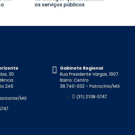
 o
os serviços públicos
orizonte
Gabinete Regional
das, 30
Rua Presidente Vargas, 1907
idência
Bairro: Centro
to 246
38.740-032 – Patrocínio/MG
(31) 2108-5747
 Horizonte/MG
5747