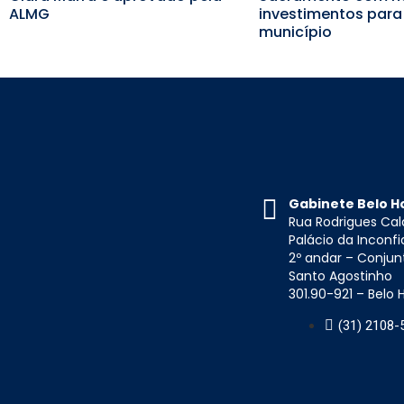
ALMG
investimentos para
município
Gabinete Belo H
Rua Rodrigues Cal
Palácio da Inconf
2º andar – Conjun
Santo Agostinho
301.90-921 – Belo
(31) 2108-