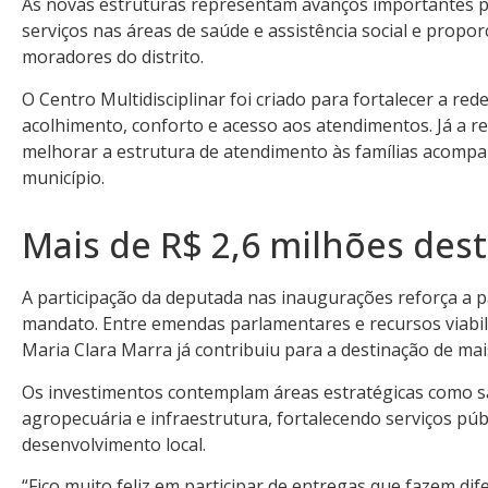
As novas estruturas representam avanços importantes pa
serviços nas áreas de saúde e assistência social e prop
moradores do distrito.
O Centro Multidisciplinar foi criado para fortalecer a re
acolhimento, conforto e acesso aos atendimentos. Já a r
melhorar a estrutura de atendimento às famílias acompan
município.
Mais de R$ 2,6 milhões des
A participação da deputada nas inaugurações reforça a 
mandato. Entre emendas parlamentares e recursos viabil
Maria Clara Marra já contribuiu para a destinação de mai
Os investimentos contemplam áreas estratégicas como saú
agropecuária e infraestrutura, fortalecendo serviços púb
desenvolvimento local.
“Fico muito feliz em participar de entregas que fazem di