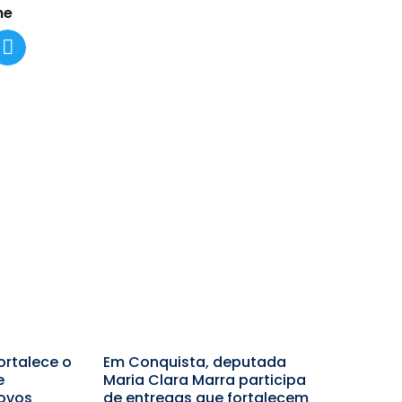
he
ortalece o
Em Conquista, deputada
e
Maria Clara Marra participa
ovos
de entregas que fortalecem