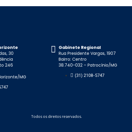
orizonte
Gabinete Regional
das, 30
Rua Presidente Vargas, 1907
idência
Bairro: Centro
to 246
38.740-032 – Patrocínio/MG
(31) 2108-5747
 Horizonte/MG
5747
Todos os direitos reservados.